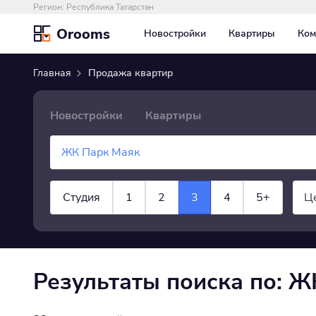
Регион:
Республика Татарстан
Orooms
Новостройки
Квартиры
Ком
Главная
Продажа квартир
Новостройки
Квартиры
Студия
1
2
3
4
5+
Ц
×
Квартира
показать все
Результаты поиска по: 