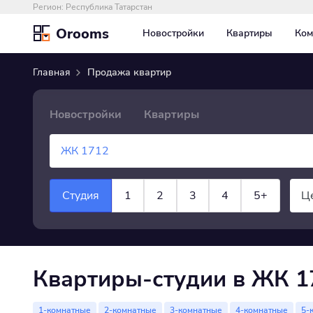
Регион:
Республика Татарстан
Orooms
Новостройки
Квартиры
Ком
Главная
Продажа квартир
Новостройки
Квартиры
Студия
1
2
3
4
5+
Ц
×
Квартира
показать все
Квартиры-студии в ЖК 1
1-комнатные
2-комнатные
3-комнатные
4-комнатные
5-