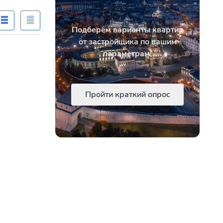
Подберём варианты квартир
от застройщика по вашим
параметрам!
Пройти краткий опрос