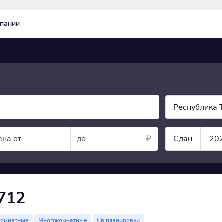
пании
Республика 
ена от
до
Сдан
20
712
комнатные
Многокомнатные
Св.планировки