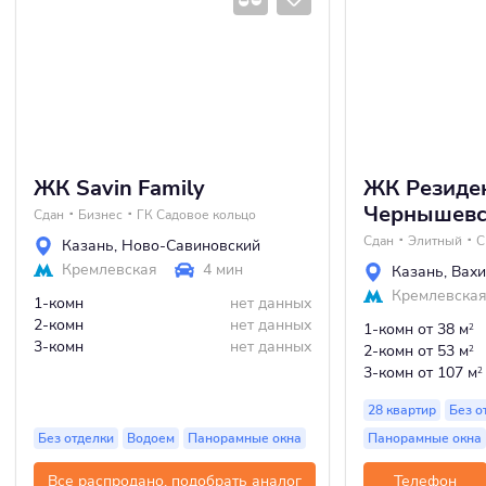
ЖК Savin Family
ЖК Резиде
Чернышевс
Сдан
Бизнес
ГК Садовое кольцо
Сдан
Элитный
С
Казань
,
Ново-Савиновский
Кремлевская
4 мин
Казань
,
Вахи
Кремлевска
1-комн
нет данных
2-комн
нет данных
1-комн
от 38 м
2
3-комн
нет данных
2-комн
от 53 м
2
3-комн
от 107 м
2
28 квартир
Без о
Без отделки
Водоем
Панорамные окна
Панорамные окна
Все распродано, подобрать аналог
Телефон