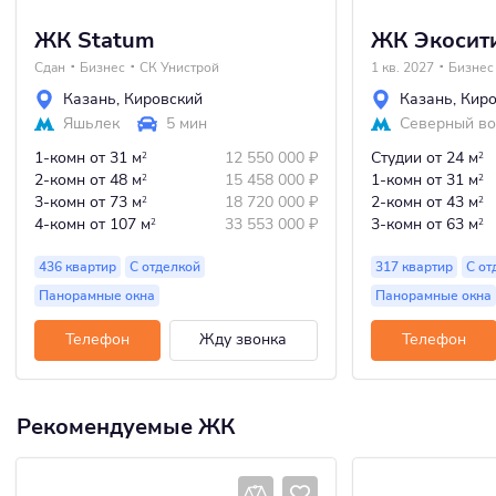
ЖК Statum
ЖК Экосит
Сдан
Бизнес
СК Унистрой
1 кв. 2027
Бизнес
Казань
,
Кировский
Казань
,
Киро
Яшьлек
5 мин
Северный во
1-комн
от 31 м
12 550 000
₽
Студии
от 24 м
2
2
2-комн
от 48 м
15 458 000
₽
1-комн
от 31 м
2
2
3-комн
от 73 м
18 720 000
₽
2-комн
от 43 м
2
2
4-комн
от 107 м
33 553 000
₽
3-комн
от 63 м
2
2
436 квартир
С отделкой
317 квартир
С от
Панорамные окна
Панорамные окна
Телефон
Жду звонка
Телефон
Рекомендуемые ЖК