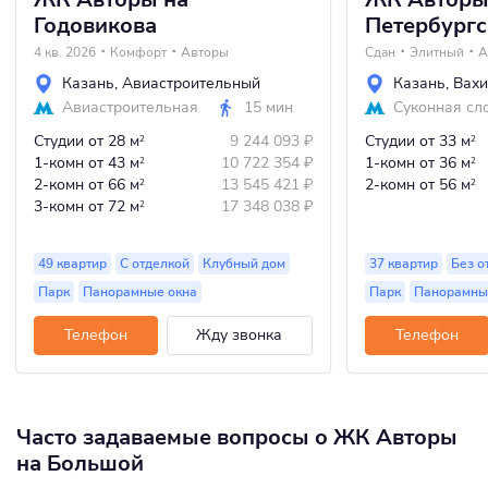
Годовикова
Петербург
4 кв. 2026
Комфорт
Авторы
Сдан
Элитный
А
Казань
,
Авиастроительный
Казань
,
Вахи
Авиастроительная
15 мин
Суконная сл
Студии
от 28 м
9 244 093
₽
Студии
от 33 м
2
2
1-комн
от 43 м
10 722 354
₽
1-комн
от 36 м
2
2
2-комн
от 66 м
13 545 421
₽
2-комн
от 56 м
2
2
3-комн
от 72 м
17 348 038
₽
2
49 квартир
С отделкой
Клубный дом
37 квартир
Без о
Парк
Панорамные окна
Парк
Панорамны
Телефон
Жду звонка
Телефон
Часто задаваемые вопросы о ЖК Авторы
на Большой