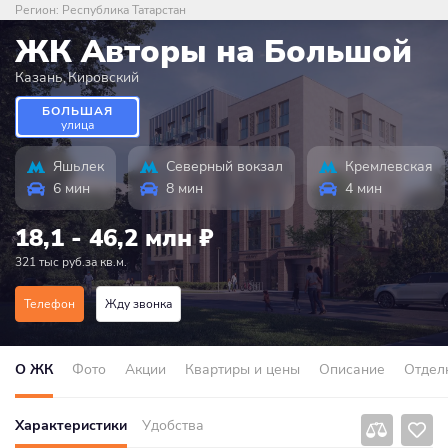
Регион:
Республика Татарстан
ЖК Авторы на Большой
Казань
,
Кировский
БОЛЬШАЯ
улица
Яшьлек
Северный вокзал
Кремлевская
6 мин
8 мин
4 мин
18,1 - 46,2 млн
₽
321 тыс руб.за кв.м.
Телефон
Жду звонка
О ЖК
Фото
Акции
Квартиры и цены
Описание
Отдел
Характеристики
Удобства