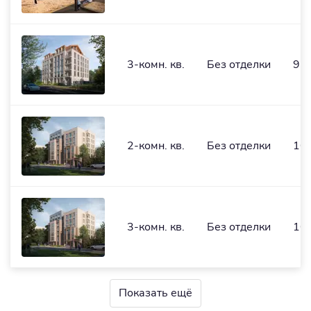
3-комн. кв.
Без отделки
97,
2-комн. кв.
Без отделки
100
3-комн. кв.
Без отделки
107
Показать ещё