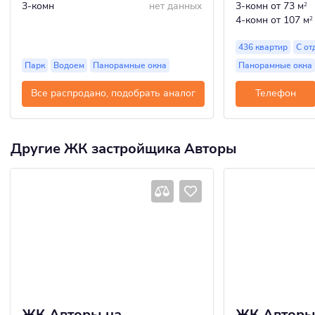
3-комн
нет данных
3-комн
от 73 м
2
4-комн
от 107 м
2
436 квартир
С от
Парк
Водоем
Панорамные окна
Панорамные окна
Все распродано, подобрать аналог
Телефон
Другие ЖК застройщика Авторы
ЖК Авторы на
ЖК Авторы