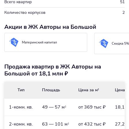
Всего квартир
51
Количество корпусов
2
Акции в ЖК Авторы на Большой
Материнский капитал
Скидка 5
Продажа квартир в ЖК Авторы на
Большой от 18,1 млн ₽
Тип
Площадь
Цена за м
Цена
2
1-комн. кв.
49 — 57 м
от 369 тыс ₽
18,1 
2
2-комн. кв.
63 — 101 м
от 432 тыс ₽
27,2 
2