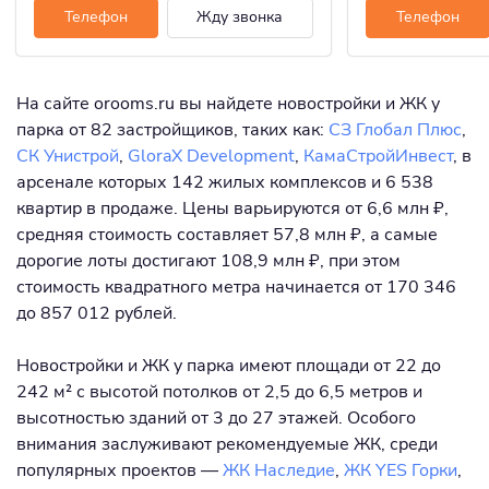
Телефон
Жду звонка
Телефон
На сайте orooms.ru вы найдете новостройки и ЖК у
парка от 82 застройщиков, таких как:
СЗ Глобал Плюс
,
СК Унистрой
,
GloraX Development
,
КамаСтройИнвест
, в
арсенале которых 142 жилых комплексов и 6 538
квартир в продаже. Цены варьируются от 6,6 млн ₽,
средняя стоимость составляет 57,8 млн ₽, а самые
дорогие лоты достигают 108,9 млн ₽, при этом
стоимость квадратного метра начинается от 170 346
до 857 012 рублей.
Новостройки и ЖК у парка имеют площади от 22 до
242 м² с высотой потолков от 2,5 до 6,5 метров и
высотностью зданий от 3 до 27 этажей. Особого
внимания заслуживают рекомендуемые ЖК, среди
популярных проектов —
ЖК Наследие
,
ЖК YES Горки
,