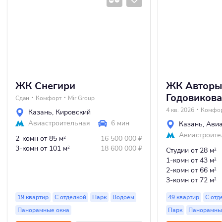
ЖК Снегири
ЖК Авторы
Годовикова
Сдан
Комфорт
Mir Group
4 кв. 2026
Комфо
Казань
,
Кировский
Авиастроительная
6 мин
Казань
,
Авиа
Авиастроите
2-комн
от 85 м
16 500 000
₽
2
3-комн
от 101 м
18 600 000
₽
2
Студии
от 28 м
2
1-комн
от 43 м
2
2-комн
от 66 м
2
3-комн
от 72 м
2
19 квартир
С отделкой
Парк
Водоем
49 квартир
С отд
Панорамные окна
Парк
Панорамны