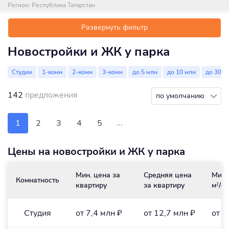
Регион:
Республика Татарстан
Развернуть фильтр
Новостройки и ЖК у парка
Студии
1-комн
2-комн
3-комн
до 5 млн
до 10 млн
до 30 м
142
предложения
по умолчанию
...
1
2
3
4
5
Цены на новостройки и ЖК у парка
Мин. цена за
Средняя цена
Мин.
Комнатность
квартиру
за квартиру
м
/₽
2
Студия
от 7,4 млн ₽
от 12,7 млн ₽
от 2