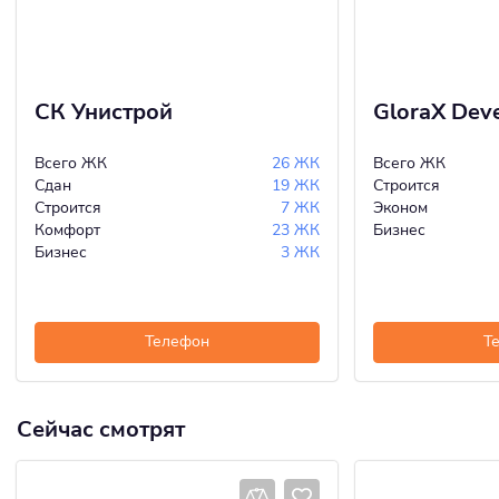
СК Унистрой
GloraX Dev
Всего ЖК
26 ЖК
Всего ЖК
Сдан
19 ЖК
Строится
Строится
7 ЖК
Эконом
Комфорт
23 ЖК
Бизнес
Бизнес
3 ЖК
Телефон
Т
Сейчас смотрят