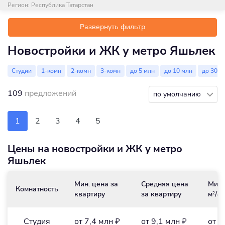
Регион:
Республика Татарстан
Развернуть фильтр
Новостройки и ЖК у метро Яшьлек
Студии
1-комн
2-комн
3-комн
до 5 млн
до 10 млн
до 30 м
109
предложений
по умолчанию
1
2
3
4
5
Цены на новостройки и ЖК у метро
Яшьлек
Мин. цена за
Средняя цена
Мин.
Комнатность
квартиру
за квартиру
м
/₽
2
Студия
от 7,4 млн ₽
от 9,1 млн ₽
от 2