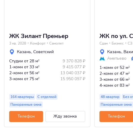
ЖК Зилант Премьер
ЖК по ул. 
3 кв. 2028
Комфорт
Самолет
Сдан
Бизнес
Казань
,
Советский
Казань
,
Вахи
Аметьево
Студии
от 28 м
9 370 828
₽
2
1-комн
от 33 м
9 415 077
₽
2
1-комн
от 52 м
2
2-комн
от 56 м
13 040 037
₽
2
2-комн
от 47 м
2
3-комн
от 75 м
15 950 097
₽
2
3-комн
от 66 м
2
4-комн
от 83 м
2
164 квартиры
С отделкой
48 квартир
Без о
Панорамные окна
Панорамные окна
Телефон
Жду звонка
Телефон