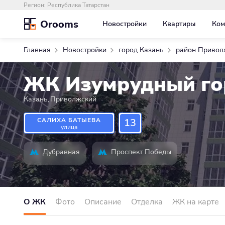
Регион:
Республика Татарстан
Orooms
Новостройки
Квартиры
Ком
Главная
Новостройки
город Казань
район Привол
ЖК Изумрудный го
Казань
,
Приволжский
САЛИХА БАТЫЕВА
13
улица
Дубравная
Проспект Победы
О ЖК
Фото
Описание
Отделка
ЖК на карте