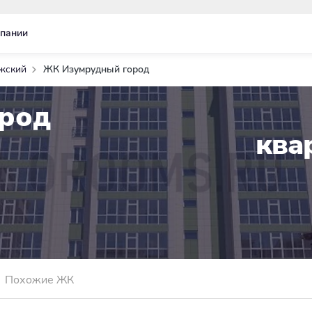
пании
жский
ЖК Изумрудный город
род
ква
Похожие ЖК