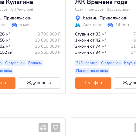
а Кулагина
ЖК Времена года
форт
СК Унистрой
Сдан
Комфорт
#Суварстроит
ь
,
Приволжский
Казань
,
Приволжский
ево
5 мин
Аметьево
14 мин
 26 м
8 700 000
₽
Студии
от 33 м
7
2
2
 56 м
13 000 000
₽
1-комн
от 42 м
8
2
2
 82 м
15 610 000
₽
2-комн
от 74 м
11
2
2
 152 м
26 960 000
₽
3-комн
от 94 м
14
2
2
р
С отделкой
Водоем
245 квартир
С отделкой
Клубн
е окна
Панорамные окна
фон
Жду звонка
Телефон
Жду з