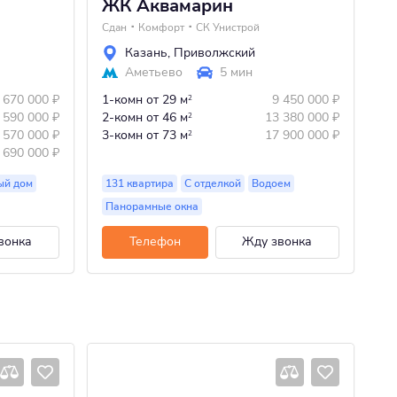
ЖК Аквамарин
Ж
Сдан
Комфорт
СК Унистрой
Сд
Казань
,
Приволжский
Аметьево
5 мин
 670 000
₽
1-комн
от 29 м
9 450 000
₽
1-
2
 590 000
₽
2-комн
от 46 м
13 380 000
₽
2-
2
 570 000
₽
3-комн
от 73 м
17 900 000
₽
3-
2
 690 000
₽
ый дом
131 квартира
С отделкой
Водоем
11
Панорамные окна
П
вонка
Телефон
Жду звонка