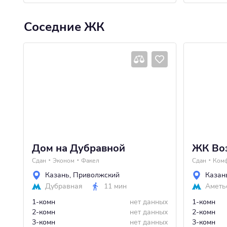
Соседние ЖК
Дом на Дубравной
ЖК Во
Сдан
Эконом
Факел
Сдан
Ком
Казань
,
Приволжский
Казан
Дубравная
11 мин
Аметь
1-комн
нет данных
1-комн
2-комн
нет данных
2-комн
3-комн
нет данных
3-комн