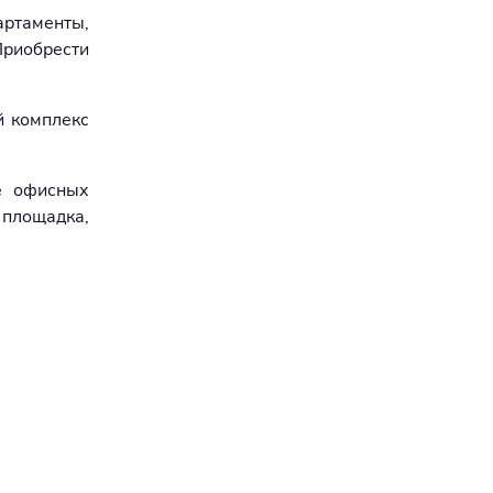
артаменты,
Приобрести
й комплекс
е офисных
 площадка,