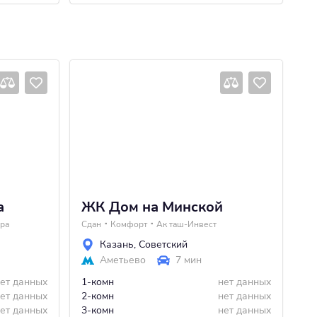
а
ЖК Дом на Минской
Ж
ора
Сдан
Комфорт
Ак таш-Инвест
Сд
Казань
,
Советский
Аметьево
7 мин
ет данных
1-комн
нет данных
2-
ет данных
2-комн
нет данных
ет данных
3-комн
нет данных