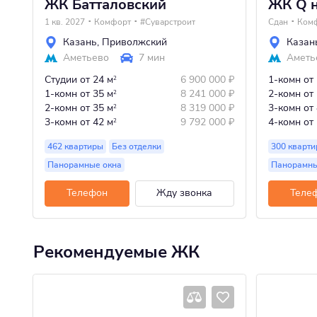
ЖК Батталовский
ЖК Q н
1 кв. 2027
Комфорт
#Суварстроит
Сдан
Ком
Казань
,
Приволжский
Казан
Аметьево
7 мин
Аметь
Студии
от 24 м
6 900 000
₽
1-комн
от
2
1-комн
от 35 м
8 241 000
₽
2-комн
от
2
2-комн
от 35 м
8 319 000
₽
3-комн
от
2
3-комн
от 42 м
9 792 000
₽
4-комн
от
2
462 квартиры
Без отделки
300 кварти
Панорамные окна
Панорамны
Телефон
Жду звонка
Теле
Рекомендуемые ЖК