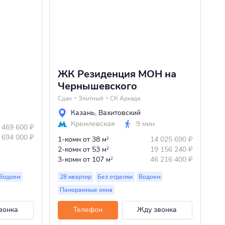
ЖК Резиденция МОН на
Ж
Чернышевского
Сд
Сдан
Элитный
СК Аркада
Казань
,
Вахитовский
Кремлевская
9 мин
 469 600
₽
1-
 694 000
₽
2-
1-комн
от 38 м
14 025 690
₽
2
3-
2-комн
от 53 м
19 156 240
₽
2
4-
3-комн
от 107 м
46 216 400
₽
2
Водоем
28 квартир
Без отделки
Водоем
Панорамные окна
Бе
вонка
Телефон
Жду звонка