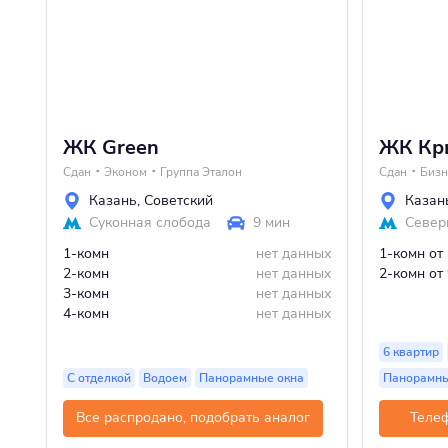
ЖК Green
ЖК Кр
Сдан
Эконом
Группа Эталон
Сдан
Бизн
Казань
,
Советский
Казан
Суконная слобода
9 мин
Север
1-комн
нет данных
1-комн
от
2-комн
нет данных
2-комн
от
3-комн
нет данных
4-комн
нет данных
6 квартир
С отделкой
Водоем
Панорамные окна
Панорамны
Все распродано, подобрать аналог
Теле