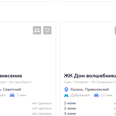
знесение
ЖК Дом волшебник
форт
Ак таш-Инвест
Сдан
Комфорт
СК Зилантова Г
ь
,
Советский
Казань
,
Приволжский
ево
7 мин
Дубравная
12 мин
нет данных
1-комн
н
нет данных
2-комн
н
нет данных
3-комн
н