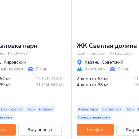
ыловка парк
ЖК Светлая долина
ес
ГК СМУ-88
Сдан
Комфорт
Ак Барс Дом
ь
,
Кировский
Казань
,
Советский
ный вокзал
5 мин
Аметьево
9 мин
 54 м
14 576 244
₽
2-комн
от 53 м
11
2
2
 99 м
21 004 562
₽
4-комн
от 98 м
16
2
2
Без отделки
Парк
Водоем
4 квартиры
С отделкой
Парк
е окна
Панорамные окна
фон
Жду звонка
Телефон
Жду з