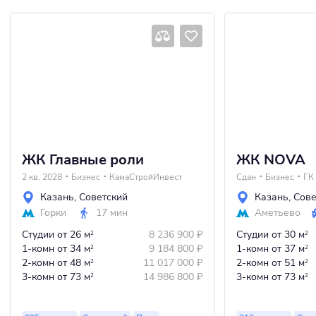
ЖК Главные роли
ЖК NOVA
2 кв. 2028
Бизнес
КамаСтройИнвест
Сдан
Бизнес
ГК
Казань
,
Советский
Казань
,
Сове
Горки
17 мин
Аметьево
Студии
от 26 м
8 236 900
₽
Студии
от 30 м
2
2
1-комн
от 34 м
9 184 800
₽
1-комн
от 37 м
2
2
2-комн
от 48 м
11 017 000
₽
2-комн
от 51 м
2
2
3-комн
от 73 м
14 986 800
₽
3-комн
от 73 м
2
2