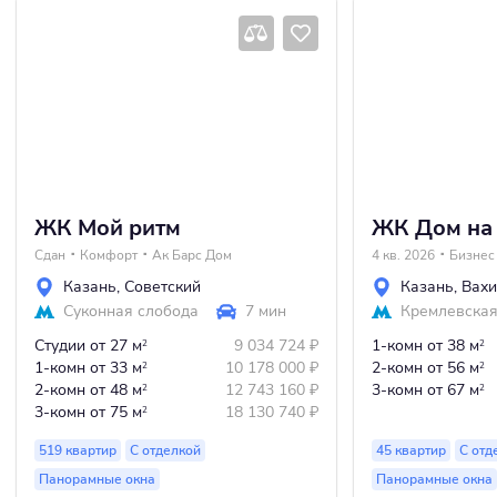
ЖК Мой ритм
ЖК Дом на
Сдан
Комфорт
Ак Барс Дом
4 кв. 2026
Бизнес
Казань
,
Советский
Казань
,
Вахи
Суконная слобода
7 мин
Кремлевска
Студии
от 27 м
9 034 724
₽
1-комн
от 38 м
2
2
1-комн
от 33 м
10 178 000
₽
2-комн
от 56 м
2
2
2-комн
от 48 м
12 743 160
₽
3-комн
от 67 м
2
2
3-комн
от 75 м
18 130 740
₽
2
519 квартир
С отделкой
45 квартир
С отд
Панорамные окна
Панорамные окна