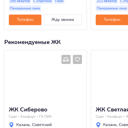
295 квартир
С отделкой
Парк
212 квартир
С от
Панорамные окна
Панорамные окна
Телефон
Жду звонка
Телефон
Рекомендуемые ЖК
ЖК Сиберово
ЖК Светла
Сдан
Комфорт
ГК ПИК
Сдан
Комфорт
А
Казань
,
Советский
Казань
,
Сове