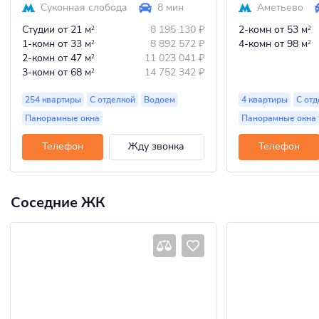
Суконная слобода
8 мин
Аметьево
Студии
от 21 м
8 195 130
₽
2-комн
от 53 м
2
2
1-комн
от 33 м
8 892 572
₽
4-комн
от 98 м
2
2
2-комн
от 47 м
11 023 041
₽
2
3-комн
от 68 м
14 752 342
₽
2
254 квартиры
С отделкой
Водоем
4 квартиры
С отд
Панорамные окна
Панорамные окна
Телефон
Жду звонка
Телефон
Соседние ЖК