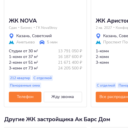
ЖК NOVA
ЖК Аристо
Сдан
Бизнес
ГК NovaStroy
2 кв. 2027
Комфо
Казань
,
Советский
Казань
,
Сове
Аметьево
5 мин
Проспект П
Студии
от 30 м
13 791 050
₽
1-комн
2
1-комн
от 37 м
16 187 600
₽
2-комн
2
2-комн
от 51 м
21 671 400
₽
3-комн
2
3-комн
от 73 м
24 205 500
₽
2
212 квартир
С отделкой
Панорамные окна
С отделкой
Пано
Телефон
Жду звонка
Все распродан
Другие ЖК застройщика Ак Барс Дом