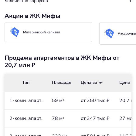
Количество корпусов
1
Акции в ЖК Мифы
Материнский капитал
Рассрочка 
Продажа апартаментов в ЖК Мифы от
20,7 млн ₽
Тип
Площадь
Цена за м
Цена
2
1-комн. апарт.
59 м
от 350 тыс ₽
20,7 м
2
2-комн. апарт.
78 м
от 347 тыс ₽
27 млн
2
2