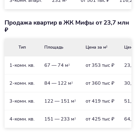
3-комн. апарт.
232 м
от 501 тыс ₽
116,2 
Продажа квартир в ЖК Мифы от 23,7 млн
₽
Тип
Площадь
Цена за м
Цена
2
1-комн. кв.
67 — 74 м
от 353 тыс ₽
23,7
2
2-комн. кв.
84 — 122 м
от 360 тыс ₽
30,3
2
3-комн. кв.
122 — 151 м
от 419 тыс ₽
51,1
2
4-комн. кв.
151 — 233 м
от 425 тыс ₽
64,2
2