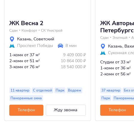
ЖК Весна 2
ЖК Авторы
Петербург
Сдан
Комфорт
СК Унистрой
Сдан
Элитный
А
Казань
,
Советский
Проспект Победы
8 мин
Казань
,
Вахи
Суконная сл
1-комн
от 37 м
9 409 000
₽
2
2-комн
от 51 м
10 864 000
₽
2
Студии
от 33 м
2
3-комн
от 76 м
18 540 000
₽
2
1-комн
от 36 м
2
2-комн
от 56 м
2
11 квартир
С отделкой
Парк
Водоем
37 квартир
Без о
Панорамные окна
Парк
Панорамны
Телефон
Жду звонка
Телефон