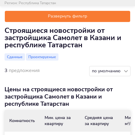
Регион:
Республика Татарстан
Развернуть фильтр
Строящиеся новостройки от
застройщика Самолет в Казани и
республике Татарстан
Сданные
Проектируемые
3
предложения
по умолчанию
Цены на строящиеся новостройки от
застройщика Самолет в Казани и
республике Татарстан
Мин. цена за
Средняя цена
Мин.
Комнатность
квартиру
за квартиру
м
/₽
2