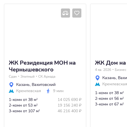
ЖК Резиденция МОН на
ЖК Дом на
Чернышевского
4 кв. 2026
Бизнес
Сдан
Элитный
СК Аркада
Казань
,
Вахи
Кремлевска
Казань
,
Вахитовский
Кремлевская
9 мин
1-комн
от 38 м
2
2-комн
от 56 м
2
1-комн
от 38 м
14 025 690
₽
2
3-комн
от 67 м
2
2-комн
от 53 м
19 156 240
₽
2
3-комн
от 107 м
46 216 400
₽
2