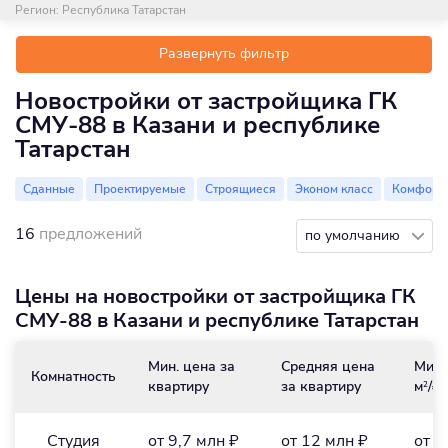
Регион:
Республика Татарстан
Развернуть фильтр
Новостройки от застройщика ГК
СМУ-88 в Казани и республике
Татарстан
Сданные
Проектируемые
Строящиеся
Эконом класс
Комфорт 
16
предложений
по умолчанию
Цены на новостройки от застройщика ГК
СМУ-88 в Казани и республике Татарстан
Мин. цена за
Средняя цена
Мин.
Комнатность
квартиру
за квартиру
м
/₽
2
Студия
от 9,7 млн ₽
от 12 млн ₽
от 3